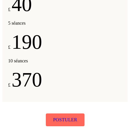
40
£
5 séances
190
£
10 séances
370
£
POSTULER